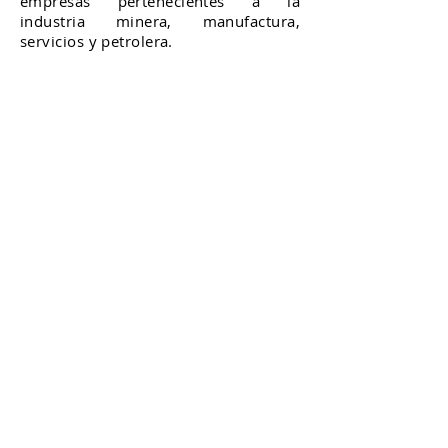
empresas pertenecientes a la
industria minera, manufactura,
servicios y petrolera.
En Sanfer y Nadro adquirió
experiencia en Auditoría Interna en el
sector de la salud.
Se desarrolló y consolidó en
Consultoría de Negocios en Lofton,
teniendo a cargo la dirección de
proyectos relacionados con
Reingeniería Organizacional y de
Procesos, ISO 9001:2015, Auditoría
Interna, Administración de Riesgos y
Diagnósticos Empresariales en
empresas correspondientes a los
sectores de la salud, seguridad
privada, distribución, textil,
discográfica y manufactura.